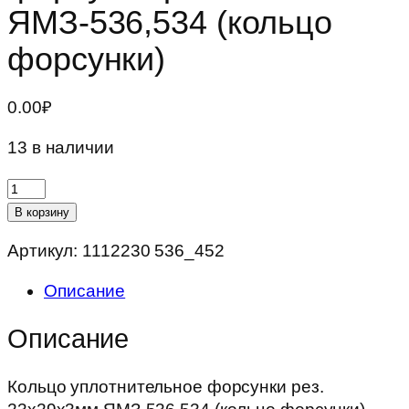
ЯМЗ-536,534 (кольцо
форсунки)
0.00
₽
13 в наличии
Количество
товара
В корзину
Кольцо
Артикул:
1112230 536_452
уплотнительное
форсунки
Описание
рез.
23х29х3мм
Описание
ЯМЗ-536,534
(кольцо
Кольцо уплотнительное форсунки рез.
форсунки)