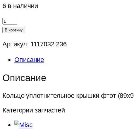
6 в наличии
Количество
товара
В корзину
Кольцо
Артикул:
1117032 236
уплотнительное
крышки
Описание
фтот
(89х96-
Описание
3,5х3,5)
ЯМЗ
Кольцо уплотнительное крышки фтот (89х9
Категории запчастей