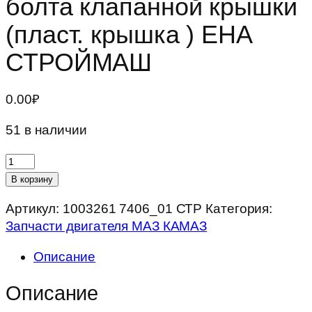
болта клапанной крышки
(пласт. крышка ) ЕНА
СТРОЙМАШ
0.00
₽
51 в наличии
Количество
товара
В корзину
Кольцо
Артикул:
1003261 7406_01 СТР
Категория:
уплотнительное
Запчасти двигателя МАЗ КАМАЗ
болта
клапанной
Описание
крышки
(пласт.
Описание
крышка