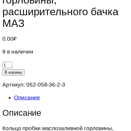
расширительного бачка
МАЗ
0.00
₽
9 в наличии
Количество
товара
В корзину
Кольцо
Артикул:
052-058-36-2-3
пробки
маслозаливной
Описание
горловины,
расширительного
Описание
бачка
МАЗ
Кольцо пробки маслозаливной горловины,