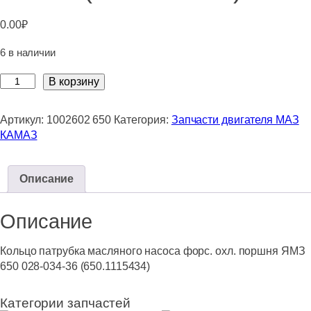
0.00
₽
6 в наличии
Количество
В корзину
товара
Кольцо
Артикул:
1002602 650
Категория:
Запчасти двигателя МАЗ
патрубка
КАМАЗ
масляного
насоса
форс.
Описание
охл.
поршня
Описание
ЯМЗ
650
028-
Кольцо патрубка масляного насоса форс. охл. поршня ЯМЗ
034-
650 028-034-36 (650.1115434)
36
(650.1115434)
Категории запчастей