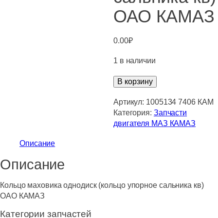
ОАО КАМАЗ
0.00
₽
1 в наличии
Количество
В корзину
товара
Кольцо
Артикул:
1005134 7406 КАМ
маховика
Категория:
Запчасти
однодиск
двигателя МАЗ КАМАЗ
(кольцо
Описание
упорное
сальника
Описание
кв)
ОАО
Кольцо маховика однодиск (кольцо упорное сальника кв)
КАМАЗ
ОАО КАМАЗ
Категории запчастей