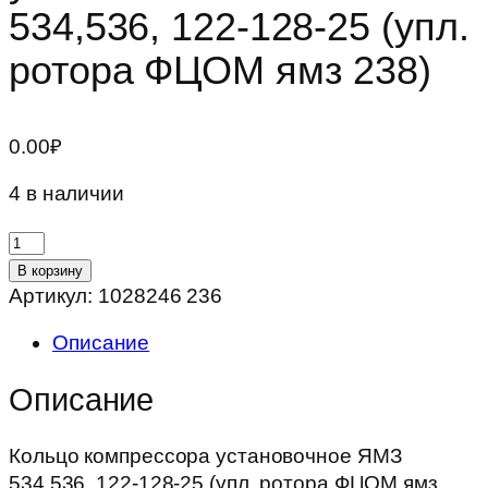
534,536, 122-128-25 (упл.
ротора ФЦОМ ямз 238)
0.00
₽
4 в наличии
Количество
товара
В корзину
Кольцо
Артикул:
1028246 236
компрессора
Описание
установочное
ЯМЗ
Описание
534,536,
122-
Кольцо компрессора установочное ЯМЗ
128-
534,536, 122-128-25 (упл. ротора ФЦОМ ямз
25