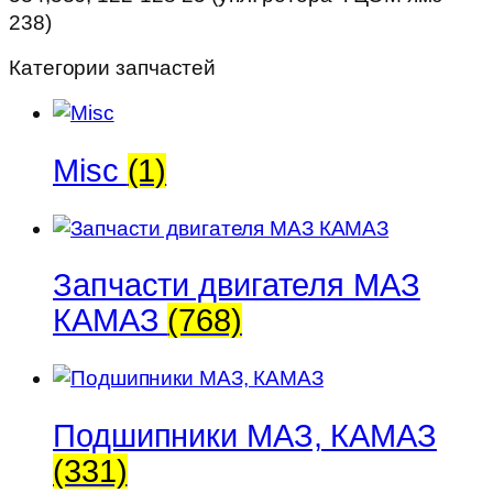
238)
(упл.
ротора
Категории запчастей
ФЦОМ
ямз
238)
Misc
(1)
Запчасти двигателя МАЗ
КАМАЗ
(768)
Подшипники МАЗ, КАМАЗ
(331)