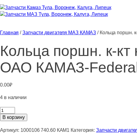
Главная
/
Запчасти двигателя МАЗ КАМАЗ
/ Кольца поршн. 
Кольца поршн. к-кт
ОАО КАМАЗ-Federal
0.00
₽
4 в наличии
Количество
товара
В корзину
Кольца
поршн.
Артикул:
1000106 740.60 КАМ1
Категория:
Запчасти двигат
к-