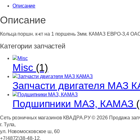
Описание
кт
на
Описание
1
поршень
Кольца поршн. к-кт на 1 поршень 3мм. КАМАЗ ЕВРО-3,4 ОА
3мм.
КАМАЗ
Категории запчастей
ЕВРО-3,4
ОАО
КАМАЗ-
Misc
(1)
Federal
Mogul
Запчасти двигателя МАЗ 
Подшипники МАЗ, КАМАЗ
Сеть розничных магазинов КВАДРА.РУ ©
2026
Продажа запч
г. Тула,
ул. Новомосковское ш, 60
+7(4872)38-48-12,