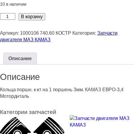
10 в наличии
Количество
В корзину
товара
Кольца
Артикул:
1000106 740.60 КОСТР
Категория:
Запчасти
поршн.
двигателя МАЗ КАМАЗ
к-
кт
на
Описание
1
поршень
Описание
3мм.
КАМАЗ
ЕВРО-3,4
Кольца поршн. к-кт на 1 поршень 3мм. КАМАЗ ЕВРО-3,4
Моторднталь
Моторднталь
Категории запчастей