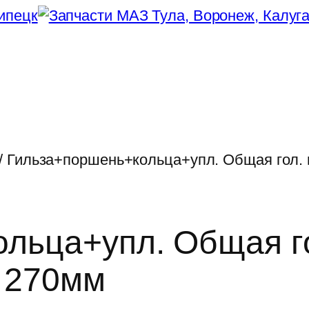
/ Гильза+поршень+кольца+упл. Общая гол
льца+упл. Общая го
 270мм