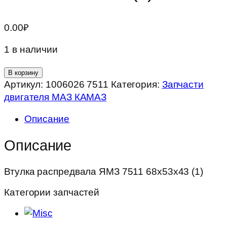
0.00
₽
1 в наличии
Количество
В корзину
товара
Артикул:
1006026 7511
Категория:
Запчасти
Втулка
двигателя МАЗ КАМАЗ
распредвала
Описание
ЯМЗ
7511
Описание
68х53х43
(1)
Втулка распредвала ЯМЗ 7511 68х53х43 (1)
Категории запчастей