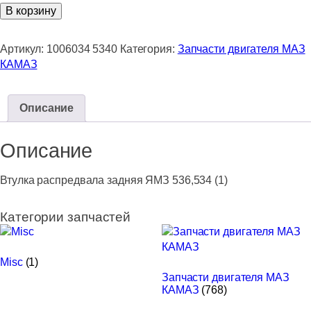
Количество
В корзину
товара
Втулка
Артикул:
1006034 5340
Категория:
Запчасти двигателя МАЗ
распредвала
КАМАЗ
задняя
ЯМЗ
536,534
Описание
(1)
Описание
Втулка распредвала задняя ЯМЗ 536,534 (1)
Категории запчастей
Misc
(1)
Запчасти двигателя МАЗ
КАМАЗ
(768)