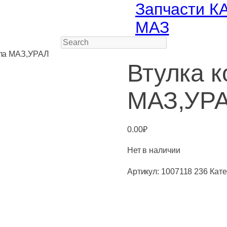
Запчасти К
МАЗ
Search
сла МАЗ,УРАЛ
Втулка 
МАЗ,УР
0.00
₽
Нет в наличии
Артикул:
1007118 236
Кате