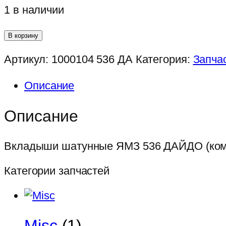
1 в наличии
Количество
В корзину
товара
Артикул:
1000104 536 ДА
Категория:
Запча
Вкладыши
шатунные
Описание
ЯМЗ
536
Описание
ДАЙДО
(комплект
Вкладыши шатунные ЯМЗ 536 ДАЙДО (ком
12шт)
Категории запчастей
Misc
(1)