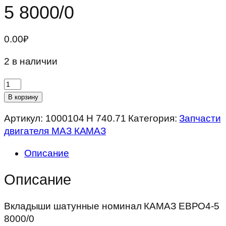
5 8000/0
0.00
₽
2 в наличии
Количество
товара
В корзину
Вкладыши
Артикул:
1000104 Н 740.71
Категория:
Запчасти
шатунные
двигателя МАЗ КАМАЗ
номинал
КАМАЗ
Описание
ЕВРО4-
5
Описание
8000/0
Вкладыши шатунные номинал КАМАЗ ЕВРО4-5
8000/0