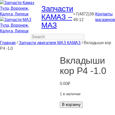
Запчасти
+7(4872)38-
Контакты
КАМАЗ –
48-12
магазинов
МАЗ
Search
Главная
/
Запчасти двигателя МАЗ КАМАЗ
/ Вкладыши кор
Р4 -1.0
Вкладыши
кор Р4 -1.0
0.00
₽
1 в наличии
Количество
В корзину
товара