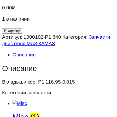
0.00
₽
1 в наличии
Количество
В корзину
товара
Артикул:
1000102-Р1 840
Категория:
Запчасти
Вкладыши
двигателя МАЗ КАМАЗ
кор.
Описание
Р1
116.95-
Описание
0.015
Вкладыши кор. Р1 116.95-0.015
Категории запчастей
Misc
(1)