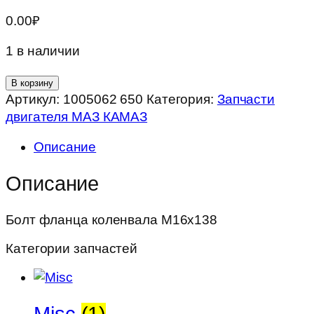
0.00
₽
1 в наличии
Количество
В корзину
товара
Артикул:
1005062 650
Категория:
Запчасти
Болт
двигателя МАЗ КАМАЗ
фланца
Описание
коленвала
М16х138
Описание
Болт фланца коленвала М16х138
Категории запчастей
Misc
(1)