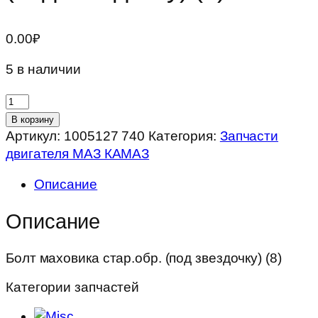
0.00
₽
5 в наличии
Количество
товара
В корзину
Болт
Артикул:
1005127 740
Категория:
Запчасти
маховика
двигателя МАЗ КАМАЗ
стар.обр.
Описание
(под
звездочку)
Описание
(8)
Болт маховика стар.обр. (под звездочку) (8)
Категории запчастей