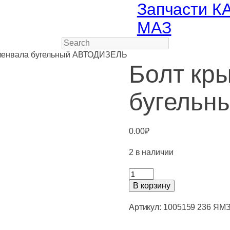
Запчасти К
МАЗ
Search
оленвала бугельный АВТОДИЗЕЛЬ
Болт кр
бугельн
0.00
₽
2 в наличии
Количество
товара
В корзину
Болт
крышки
Артикул:
1005159 236 ЯМ
коленвала
бугельный