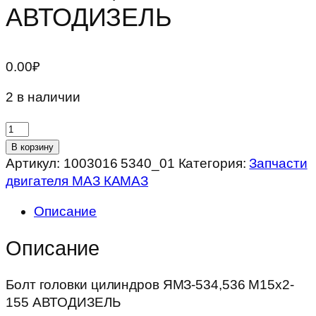
АВТОДИЗЕЛЬ
0.00
₽
2 в наличии
Количество
товара
В корзину
Болт
Артикул:
1003016 5340_01
Категория:
Запчасти
головки
двигателя МАЗ КАМАЗ
цилиндров
Описание
ЯМЗ-534,536
М15х2-
Описание
155
АВТОДИЗЕЛЬ
Болт головки цилиндров ЯМЗ-534,536 М15х2-
155 АВТОДИЗЕЛЬ